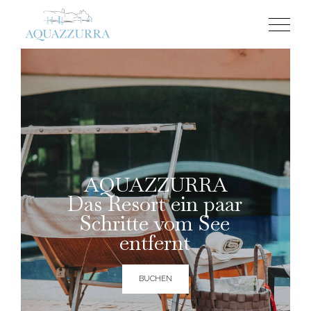
AQUAZZURRA
Das Resort ein paar
Schritte vom See
entfernt
BUCHEN