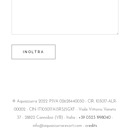
INOLTRA
© Aquazzurra 2022. P.IVA 02628440030 - CIR: 103017-ALR-
00002 - CIN: IT103017A13RSJ5GXF - Viale Vittorio Veneto
37 - 28822 Cannobio (VB) - Italia -
+39 0323 1998040
-
info@aquazzurraresort.com -
credits