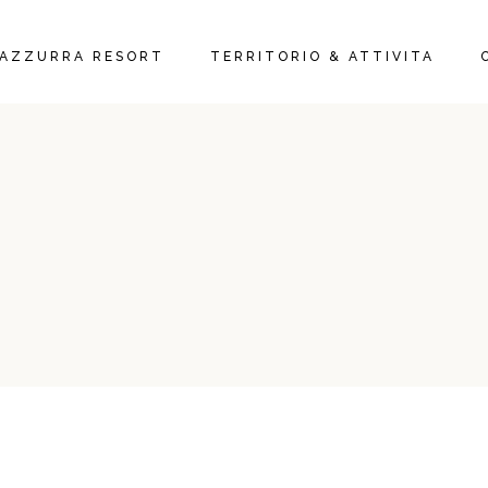
AZZURRA RESORT
TERRITORIO & ATTIVITA
ARTAMENTI &
ERE
TORANTE E BAR
IFFE
OLAMENTI