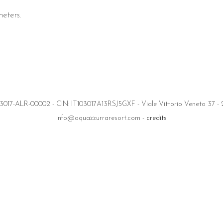
eters.
017-ALR-00002 - CIN: IT103017A13RSJ5GXF - Viale Vittorio Veneto 37 - 2
info@aquazzurraresort.com -
credits