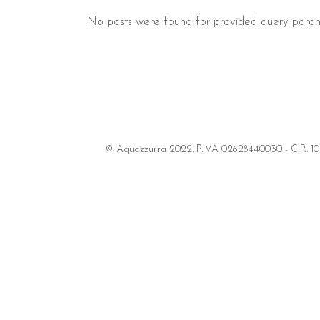
No posts were found for provided query param
© Aquazzurra 2022. P.IVA 02628440030 - CIR: 103